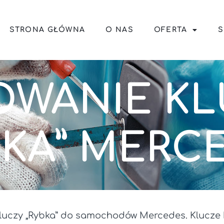
STRONA GŁÓWNA
O NAS
OFERTA
S
WANIE K
BKA” MERC
uczy „Rybka” do samochodów Mercedes. Klucze 