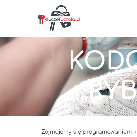
KODO
„RY
Zajmujemy się programowaniem kl